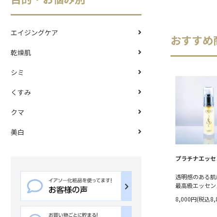
エイジングケア
おすすめ
乾燥肌
シミ
くすみ
クマ
美白
プラチナエッセン
透明感のある肌
最高級エッセン
8,000円(税込8,