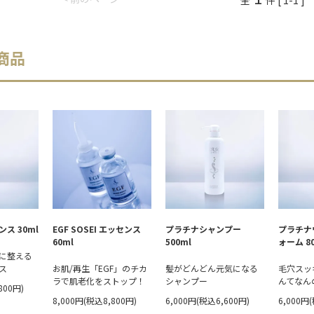
全
件 [ 1-1 ]
商品
ス 30ml
EGF SOSEI エッセンス
プラチナシャンプー
プラチナ
60ml
500ml
ォーム 8
に整える
ス
お肌/再生「EGF」のチカ
髪がどんどん元気になる
毛穴スッ
ラで肌老化をストップ！
シャンプー
んてなん
800円)
8,000円(税込8,800円)
6,000円(税込6,600円)
6,000円